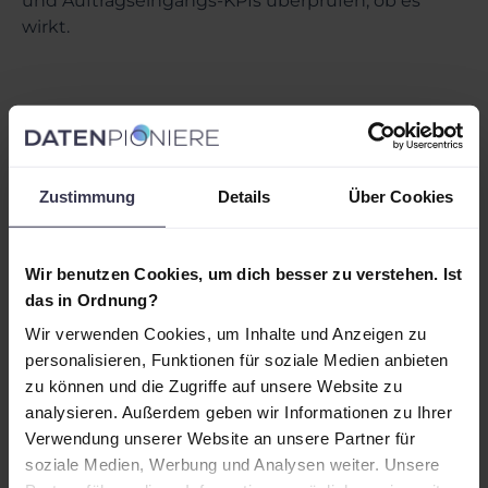
und Auftragseingangs-KPIs überprüfen, ob es
wirkt.
So startest du pragmatisch (ohne KPI-
Theater)
Ein guter Start ist kein Big-Bang, sondern eine
Zustimmung
Details
Über Cookies
klare Priorisierung. Setze zuerst ein Management-
Board mit 5–7 Kennzahlen auf (Umsatz,
Auftragseingang, Wareneinsatz, Personalkosten,
Wir benutzen Cookies, um dich besser zu verstehen. Ist
Faktura, offene Posten, Produktmenge vs.
das in Ordnung?
Planmenge). Danach ergänzt du gezielt Drilldowns
Wir verwenden Cookies, um Inhalte und Anzeigen zu
und eine zweite Ebene für Prozesse (Fälligkeiten,
personalisieren, Funktionen für soziale Medien anbieten
Überfälligkeiten, Genehmigungsquoten bei
zu können und die Zugriffe auf unsere Website zu
Kostenvoranschlägen).
analysieren. Außerdem geben wir Informationen zu Ihrer
Verwendung unserer Website an unsere Partner für
Wichtig: Jede KPI bekommt einen Owner
soziale Medien, Werbung und Analysen weiter. Unsere
(Fachlichkeit) und eine feste Definition. So