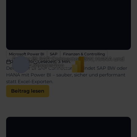
Microsoft Power BI
SAP
Finanzen & Controlling
Power BI SAP Connector: BW, HANA und
Autor:
22.07.2026
Lesezeit: 3 Min.
sichere Integration
Dennis Hoffstädte
Der Power BI SAP Connector verbindet SAP BW oder
HANA mit Power BI – sauber, sicher und performant
statt Excel-Exporten.
Beitrag lesen