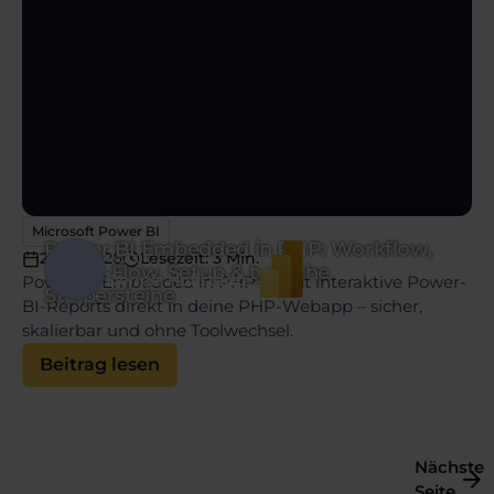
Microsoft Power BI
Power BI Embedded in PHP: Workflow,
Autor:
29.06.2026
Lesezeit: 3 Min.
Token-Flow, Setup & typische
Dennis Hoffstädte
Power BI Embedded in PHP bringt interaktive Power-
Stolpersteine
BI-Reports direkt in deine PHP-Webapp – sicher,
skalierbar und ohne Toolwechsel.
Beitrag lesen
Nächste
Seite