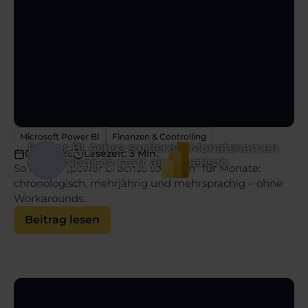
Microsoft Power BI
Finanzen & Controlling
Power BI Achse sortieren: Monatsnamen
Autor:
01.07.2026
Lesezeit: 3 Min.
chronologisch statt alphabetisch
Dennis Hoffstädte
So löst du „power bi achse sortieren“ für Monate:
chronologisch, mehrjährig und mehrsprachig – ohne
Workarounds.
Beitrag lesen