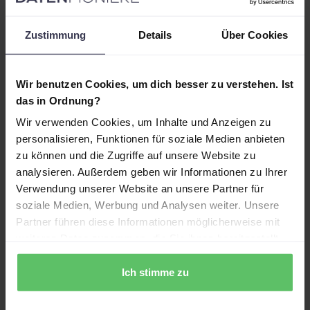
Zustimmung
Details
Über Cookies
Wir benutzen Cookies, um dich besser zu verstehen. Ist
das in Ordnung?
Wir verwenden Cookies, um Inhalte und Anzeigen zu
Microsoft Power BI
personalisieren, Funktionen für soziale Medien anbieten
Power BI Drillthrough: Von der Übersicht
Autor:
16.07.2026
Lesezeit: 4 Min.
zu können und die Zugriffe auf unsere Website zu
zur Detailseite
Dennis Hoffstädte
Power BI Drillthrough bringt dich per Klick von KPI-
analysieren. Außerdem geben wir Informationen zu Ihrer
Übersichten auf automatisch gefilterte Detailseiten.
Verwendung unserer Website an unsere Partner für
soziale Medien, Werbung und Analysen weiter. Unsere
Beitrag lesen
Partner führen diese Informationen möglicherweise mit
weiteren Daten zusammen, die Sie ihnen bereitgestellt
haben oder die sie im Rahmen Ihrer Nutzung der Dienste
gesammelt haben.
Ich stimme zu