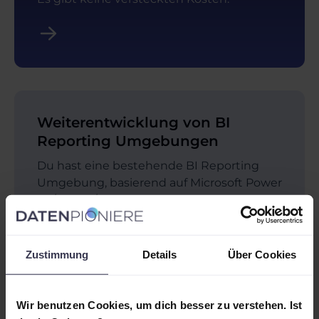
Weiterentwicklung von BI
Reporting Umgebungen
Du hast eine bestehende BI Reporting
Umgebung, basierend auf Microsoft Power
BI / Fabric/ oder Azure und Du möchtest
diese weiterentwickeln lassen? Oder
möchtest Du sie einmal auf den Prüfstand
stellen?
Zustimmung
Details
Über Cookies
Dann bist Du bei uns genau richtig. Wir
verstehen Deine Herausforderungen und
Wir benutzen Cookies, um dich besser zu verstehen. Ist