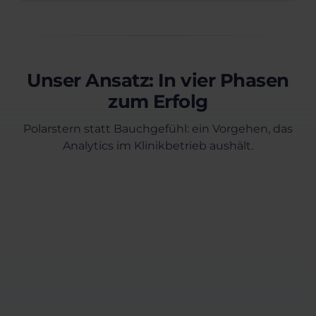
Unser Ansatz: In vier Phasen
zum Erfolg
Polarstern statt Bauchgefühl: ein Vorgehen, das
Analytics im Klinikbetrieb aushält.
Erstgespräch
Wir klären Zielbild, Stakeholder,