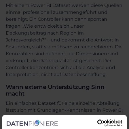
Mit einem Power BI Dataset werden diese Quellen
einmal professionell zusammengeführt und
bereinigt. Ein Controller kann dann spontan
fragen: „Wie entwickelt sich unser
Deckungsbeitrag nach Region im
Jahresvergleich?" – und bekommt die Antwort in
Sekunden, statt sie mühsam zu recherchieren. Die
Kennzahlen sind definiert, die Dimensionen sind
verknüpft, die Datenqualität ist gesichert. Der
Controller konzentriert sich auf die Analyse und
Interpretation, nicht auf Datenbeschaffung.
Wann externe Unterstützung Sinn
macht
Ein einfaches Dataset für eine einzelne Abteilung
lässt sich mit Grundlagen-Kenntnissen in Power BI
auch selbst aufbauen. Allerdings wird es komplex,
sobald mehrere Datenquellen