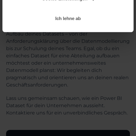
Wie wir dich unterstützen können
Du möchtest mit Power BI starten oder dein
Ich lehne ab
bestehendes Setup professionalisieren? Gerne
unterstützen wir dich bei der Gestaltung und dem
Aufbau deines Datasets – von der
Anforderungsklärung über die Datenmodellierung
bis zur Schulung deines Teams. Egal, ob du ein
einfaches Dataset für eine Abteilung aufbauen
möchtest oder ein unternehmensweites
Datenmodell planst: Wir begleiten dich
pragmatisch und orientieren uns an deinen realen
Geschäftsanforderungen.
Lass uns gemeinsam schauen, wie ein Power BI
Dataset für dein Unternehmen aussieht.
Kontaktiere uns für ein unverbindliches Gespräch.