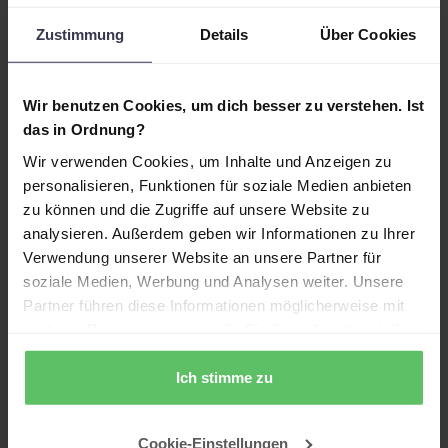
zusammenkommen, unterschiedliche
Fachanwender verschiedene Perspektiven
Zustimmung
Details
Über Cookies
brauchen oder die Datenmenge wächst. Auch
Fragen der Datensicherheit (Wer darf welche
Daten sehen?) erfordern durchdachte Lösungen.
Wir benutzen Cookies, um dich besser zu verstehen. Ist
das in Ordnung?
Genau hier lohnt sich externe Unterstützung: Ein
Wir verwenden Cookies, um Inhalte und Anzeigen zu
spezialisiertes Team kann dir ein Dataset nicht nur
personalisieren, Funktionen für soziale Medien anbieten
technisch sauber aufbauen, sondern auch
zu können und die Zugriffe auf unsere Website zu
sicherstellen, dass es mit deinen geschäftlichen
analysieren. Außerdem geben wir Informationen zu Ihrer
Anforderungen wächst. Das erspart dir Rework,
Verwendung unserer Website an unsere Partner für
Fehler und die Frustration, später merken zu
soziale Medien, Werbung und Analysen weiter. Unsere
müssen, dass die Struktur nicht passt. Ob ein
Partner führen diese Informationen möglicherweise mit
Workshop zur Anforderungsklärung, ein Proof-of-
weiteren Daten zusammen, die Sie ihnen bereitgestellt
Concept für ein komplexes Szenario oder die
haben oder die sie im Rahmen Ihrer Nutzung der Dienste
vollständige Umsetzung – professionelle
gesammelt haben.
Ich stimme zu
Begleitung zahlt sich aus, weil sie Zeit und Kosten
spart.
Cookie-Einstellungen