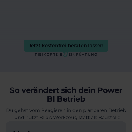
bauen wir die Ursachen ab: Standards,
Governance, Datenpipelines in Microsoft
Fabric, optional Purview. So wird aus Support
echte Operationalisierung.
Jetzt kostenfrei beraten lassen
RISIKOFREIE
EINFÜHRUNG
So verändert sich dein Power
BI Betrieb
Du gehst vom Reagieren in den planbaren Betrieb
– und nutzt BI als Werkzeug statt als Baustelle.