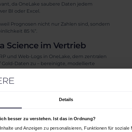
levant, da OneLake saubere Daten jedem
er BI oder Excel.
 weil Prognosen nicht nur Zahlen sind, sondern
nlichkeit 85 %“.
a Science im Vertrieb
ERP und Web-Logs in OneLake, dem zentralen
uf Gold-Daten zu – bereinigte, modellierte
BI visualisiert das nahtlos, z. B. als Heatmap
n im Vertrieb
Details
ing auf Bauchgefühl und Excel-Tabellen, die
 aus Salesforce und ERP liegen in Silos, und
 Priorisierung. Das führt zu verpassten
ch besser zu verstehen. Ist das in Ordnung?
nhalte und Anzeigen zu personalisieren, Funktionen für soziale