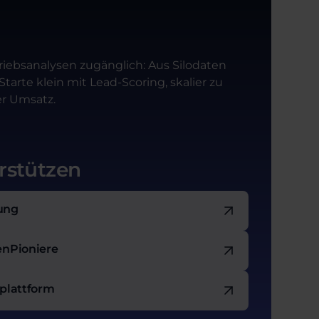
riebsanalysen zugänglich: Aus Silodaten
arte klein mit Lead-Scoring, skalier zu
er Umsatz.
rstützen
zung
enPioniere
nplattform