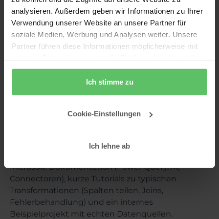
Datenbanken laufen sollen und IT diese Logik
analysieren. Außerdem geben wir Informationen zu Ihrer
beherrscht.
Verwendung unserer Website an unsere Partner für
SSIS oder Azure Data Factory (ADF): sinnvoll
soziale Medien, Werbung und Analysen weiter. Unsere
bei vielen Pipelines, komplexem Scheduling,
Partner führen diese Informationen möglicherweise mit
mehreren Zielsystemen und strenger
weiteren Daten zusammen, die Sie ihnen bereitgestellt
Betriebsführung.
haben oder die sie im Rahmen Ihrer Nutzung der Dienste
Manuelles Excel: passt nur, wenn es wirklich
gesammelt haben.
Ich stimme zu
selten ist; bei wiederkehrenden Schritten ist
es teuer durch Zeit und Fehler.
Cookie-Einstellungen
Lernressourcen: so baust du schnell
Kompetenz auf
Ich lehne ab
Für den Einstieg reichen meist drei Bausteine:
Microsoft-Dokumentation (Power Query, M,
Connectoren), kurze Tutorials zu typischen
Transformationen (Spalten teilen, Joins,
Fehlerbehandlung) und ein internes
Beispielprojekt mit echten Datenquellen.