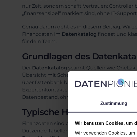
nur Zeit, sondern schafft Vertrauen: Controller
„finanzsensibel“ markiert sind, ohne IT-Suppor
Genau darum geht es in diesem Beitrag: Wir ze
Finanzdaten im
Datenkatalog
findest und klas
für dein Team.
Grundlagen des Datenkatal
Der
Datenkatalog
scannt Quellen wie OneLake
Übersicht mit Schema, Herkunft (Lineage) und 
über Datenbank bis Tabelle – und kannst Assets
Expertenkontakten. Der Mehrwert: Deine Team
Datenbestand, ohne endlose E-Mail-Ketten.
Zustimmung
Typische Herausforderunge
Finanzdaten sind oft unklassifiziert und verteil
Wir benutzen Cookies, um di
Dutzende Tabellen, weiß aber nicht, welche akt
Wir verwenden Cookies, um I