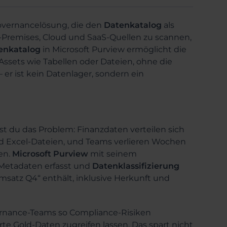
governancelösung, die den
Datenkatalog
als
Premises, Cloud und SaaS-Quellen zu scannen,
enkatalog
in Microsoft Purview ermöglicht die
Assets wie Tabellen oder Dateien, ohne die
 er ist kein Datenlager, sondern ein
st du das Problem: Finanzdaten verteilen sich
nd Excel-Dateien, und Teams verlieren Wochen
en.
Microsoft Purview
mit seinem
 Metadaten erfasst und
Datenklassifizierung
Umsatz Q4“ enthält, inklusive Herkunft und
ernance-Teams so Compliance-Risiken
rte Gold-Daten zugreifen lassen. Das spart nicht