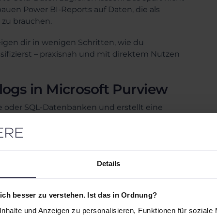
 bauen Power BI-Reports auf Daten, die als
t zu brauchen.
igen dir in wenigen Schritten, wie du
sifizierst – praxisnah und mit direktem Nutzen
ogs in Microsoft Purview
 oder SQL-Datenbanken und erstellt eine
Kontakten. Du siehst Hierarchien – von Server
 manuell bereichern, z. B. mit
s navigieren selbstständig durch den
Details
n bei Finanzdaten
t: Ein Controller sucht „Umsatzdaten“, findet
ch besser zu verstehen. Ist das in Ordnung?
uell oder sensibel ist. Ohne
nhalte und Anzeigen zu personalisieren, Funktionen für soziale