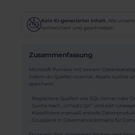
Kein KI-generierter Inhalt.
Alle unsere
recherchiert und geschrieben.
Zusammenfassung
Microsoft Purview mit seinem Datenkatalog 
indem du Quellen scannst, Assets suchst un
speichern.
- Registriere Quellen wie SQL-Server oder 
- Suche nach „Umsatz Q4“ und sieh Lineage
- Klassifiziere manuell, erstelle Datenprod
- Gruppiere in Governancedomains für Comp
Du sparst Zeit, minimierst Risiken und läss