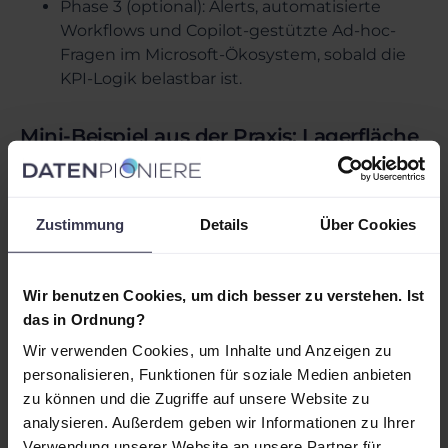
Phase 3 (optional): Alerts, automatisierte
Workflows und Copilot-gestützte Ad-hoc-
Fragen im Microsoft-Ökosystem, sobald die
KPI-Logik belastbar ist.
Mini-Beispiel aus der Praxis: Lagerfläche
richtig steuern
Ein Unternehmen stellt fest, dass ein Drittel der
Kunden zwei Drittel des Lagers belegt, ohne dass
Zustimmung
Details
Über Cookies
das im Alltag transparent war. Mit
„Lagerauslastung nach Kunde“ plus
Schwellenwerten wird sichtbar, wo Fläche knapp
Wir benutzen Cookies, um dich besser zu verstehen. Ist
wird und welche Bestandsmodelle umgestellt
das in Ordnung?
werden müssen. Der Vertrieb kann Kunden aktiv
Wir verwenden Cookies, um Inhalte und Anzeigen zu
ansprechen, bevor Neuaufträge angenommen
personalisieren, Funktionen für soziale Medien anbieten
werden, die das Lager blockieren. Ergebnis:
zu können und die Zugriffe auf unsere Website zu
weniger Ad-hoc-Umlagerungen, bessere
analysieren. Außerdem geben wir Informationen zu Ihrer
Lieferfähigkeit und planbarere Kapazitäten.
Verwendung unserer Website an unsere Partner für