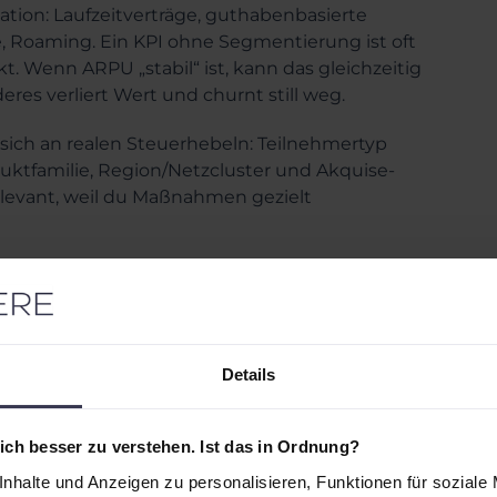
tion: Laufzeitverträge, guthabenbasierte
 Roaming. Ein KPI ohne Segmentierung ist oft
t. Wenn ARPU „stabil“ ist, kann das gleichzeitig
res verliert Wert und churnt still weg.
sich an realen Steuerhebeln: Teilnehmertyp
roduktfamilie, Region/Netzcluster und Akquise-
levant, weil du Maßnahmen gezielt
hlen
iefern wenige KPIs den größten Hebel, wenn sie
Details
weise getrennt nach laufzeitbasierten und
ch Datenintensität, um Pricing und
ch besser zu verstehen. Ist das in Ordnung?
nhalte und Anzeigen zu personalisieren, Funktionen für soziale