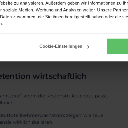
Website zu analysieren. Außerdem geben wir Informationen zu I
. B. Nutzungsabfall, Ticket-Häufung), damit
r soziale Medien, Werbung und Analysen weiter. Unsere Partner
 Daten zusammen, die Sie ihnen bereitgestellt haben oder die s
n.
 Umsatz, Marge und Haltedauer und erlaubt,
statt Bauchgefühl auszurichten.
Cookie-Einstellungen
n viele Diskussionen plötzlich konkret: Welche
Budget, und wo lohnt sich Retention wirklich?
ention wirtschaftlich
nn „gut“, wenn die Kostenstruktur dazu passt.
freich:
Bruttoteilnehmerwachstum: zeigen, wie teuer
äle wirklich skalieren.