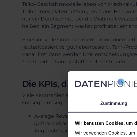
Telko-Geschäftsmodelle leben von Mischkalkula
Teilnehmer, Datennutzung, Add-ons, Hardware,
nur ein Durchschnitt, der die Wahrheit versteck
heißen: ein Segment wächst profitabel, ein ande
Eine sinnvolle Grundsegmentierung orientiert 
(laufzeitbasiert vs. guthabenbasiert), Tarif-/P
Kanal. Erst dann werden KPIs entscheidungsre
zuschneiden kannst statt breit zu streuen.
Die KPIs, die fast immer zä
Viele Kennzahlen sind möglich. In der Praxis l
konsequent segmentiert sind:
Zustimmung
Average Revenue per User (ARPU): idealer
guthabenbasierten Teilnehmern sowie na
Wir benutzen Cookies, um di
Angebotspakete zu optimieren.
Wir verwenden Cookies, um I