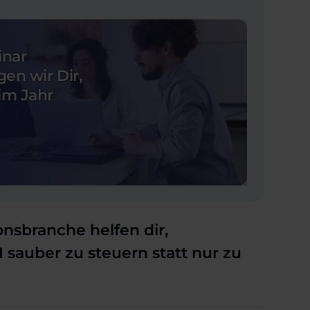
inar
en wir Dir,
im Jahr
nsbranche helfen dir,
I sauber zu steuern statt nur zu