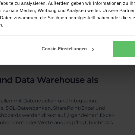
Website zu analysieren. Außerdem geben wir Informationen zu I
entliche Steuerung, z. B. Backlog,
r soziale Medien, Werbung und Analysen weiter. Unsere Partner
 Daten zusammen, die Sie ihnen bereitgestellt haben oder die s
n.
n von der Übersicht bis zur Ursache, ideal für
Cookie-Einstellungen
zeitig sein. Sonst wird es ein „BI-Friedhof“ aus
.
 und Data Warehouse als
allen mit Datenquellen und Integration.
me, SQL-Datenbanken, SharePoint/Excel und
shboards werden direkt auf „irgendeiner“ Excel-
mbenennt oder Werte anders pflegt, bricht das