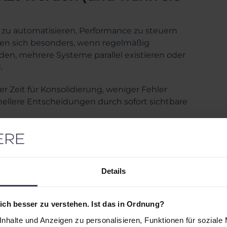
zu automatisieren, Performance zu steuern
en sich besonders, wenn regelmäßig
n, mehrere Systeme parallel existieren oder
.
r Zeit für Konsolidierung, weniger Fehler
hnellere Entscheidungen durch sofort sichtbare
igence Dashboards
 bewährt, die unterschiedliche Fragen
Details
gt wenige, entscheidende KPIs und Trends für
ch besser zu verstehen. Ist das in Ordnung?
nhalte und Anzeigen zu personalisieren, Funktionen für soziale