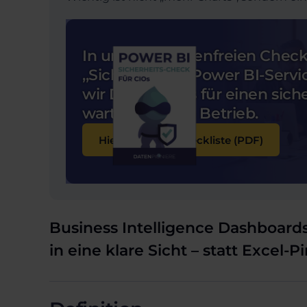
In unserer kostenfreien Check
,,Sicherheit im Power BI-Serv
wir Dir 20 Tipps für einen sic
wartungsfreien Betrieb.
Hier geht's zur Checkliste (PDF)
Business Intelligence Dashboards
in eine klare Sicht – statt Excel-