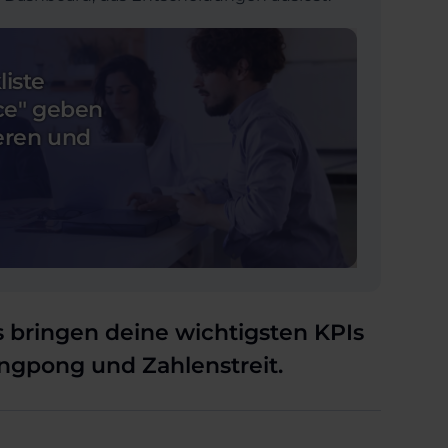
liste
ice" geben
heren und
 bringen deine wichtigsten KPIs
Pingpong und Zahlenstreit.