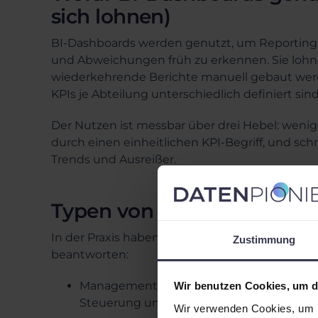
sich lohnen)
BI-Dashboards werden genutzt, um Reporting 
und Abweichungen früh zu erkennen. Sie lohn
wiederkehrende Berichte manuell gebaut werde
KPIs je Abteilung unterschiedlich definiert sind
Der Nutzen ist messbar über drei Hebel: wenige
durch einen einheitlichen KPI-Begriff, und sc
Trends und Ausreißer.
Typen von Business Intell
In der Praxis haben sich drei Dashboard-Typen
Zustimmung
beantworten:
Management-Dashboard (strategisch): Zei
Wir benutzen Cookies, um di
Steuerung und Priorisierung.
Wir verwenden Cookies, um I