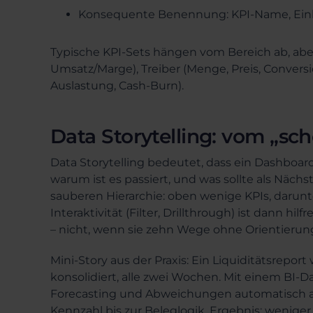
Konsequente Benennung: KPI-Name, Einheit
Typische KPI-Sets hängen vom Bereich ab, aber d
Umsatz/Marge), Treiber (Menge, Preis, Conversio
Auslastung, Cash-Burn).
Data Storytelling: vom „s
Data Storytelling bedeutet, dass ein Dashboard 
warum ist es passiert, und was sollte als Näch
sauberen Hierarchie: oben wenige KPIs, darun
Interaktivität (Filter, Drillthrough) ist dann hi
– nicht, wenn sie zehn Wege ohne Orientierung
Mini-Story aus der Praxis: Ein Liquiditätsrepo
konsolidiert, alle zwei Wochen. Mit einem BI-
Forecasting und Abweichungen automatisch akt
Kennzahl bis zur Beleglogik. Ergebnis: wenige