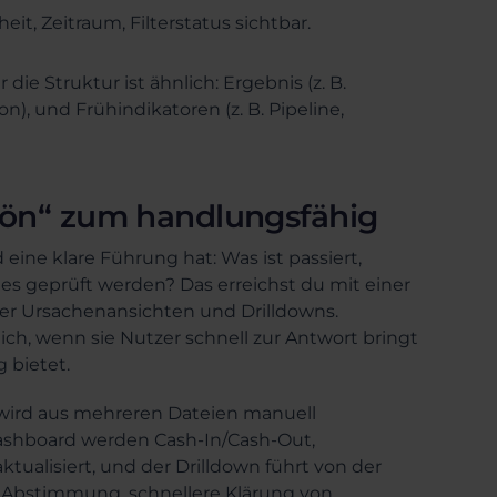
, Zeitraum, Filterstatus sichtbar.
ie Struktur ist ähnlich: Ergebnis (z. B.
n), und Frühindikatoren (z. B. Pipeline,
chön“ zum handlungsfähig
eine klare Führung hat: Was ist passiert,
stes geprüft werden? Das erreichst du mit einer
ter Ursachenansichten und Drilldowns.
lfreich, wenn sie Nutzer schnell zur Antwort bringt
 bietet.
rt wird aus mehreren Dateien manuell
Dashboard werden Cash-In/Cash-Out,
ualisiert, und der Drilldown führt von der
r Abstimmung, schnellere Klärung von