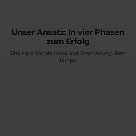
Unser Ansatz: In vier Phasen
zum Erfolg
Eine klare Wanderroute: erst Orientierung, dann
Tempo.
Erstgespräch
Wir klären deinen Nordstern: welche KPIs
(z.B. Netsales, Gross Margin, Invoice Rebate),