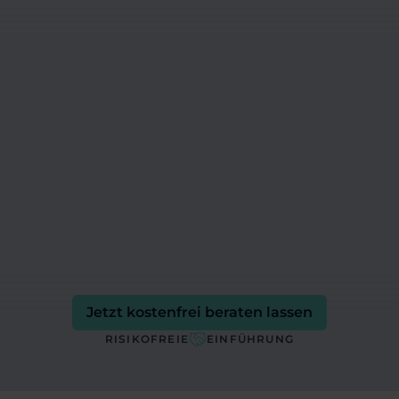
Skalierung
Wir erweitern Schritt für Schritt: weitere
Länder/Brands, zusätzliche KPIs (z.B.
Conversion Rate, Traffic), Performance-
Tuning und Governance für sauberen
Betrieb.
Jetzt kostenfrei beraten lassen
RISIKOFREIE
EINFÜHRUNG