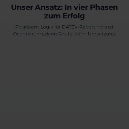
Unser Ansatz: In vier Phasen
zum Erfolg
Polarstern-Logik für DATEV-Reporting: erst
Orientierung, dann Route, dann Umsetzung.
Erstgespräch
Wir klären Ziele, Stakeholder (Controlling, IT,
ggf. Kanzlei), Mandanten-Scope und die
wichtigsten Auswertungen. Ergebnis: klare
Anforderungen und ein realistischer
Implementierungs-Workflow.