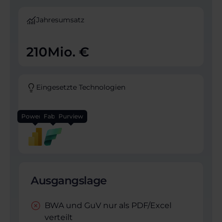
Jahresumsatz
210
Mio. €
Eingesetzte Technologien
Power BI
Fabric
Purview
Ausgangslage
BWA und GuV nur als PDF/Excel
verteilt