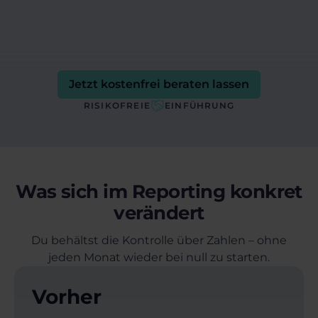
Komponenten mit Microsoft Fabric und
Governance mit Purview.
Jetzt kostenfrei beraten lassen
RISIKOFREIE
EINFÜHRUNG
Was sich im Reporting konkret
verändert
Du behältst die Kontrolle über Zahlen – ohne
jeden Monat wieder bei null zu starten.
Vorher