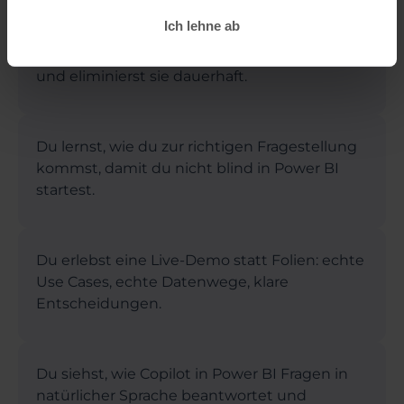
Ich lehne ab
Du erkennst die 5 größten Excel-Zeitfresser
und eliminierst sie dauerhaft.
Du lernst, wie du zur richtigen Fragestellung
kommst, damit du nicht blind in Power BI
startest.
Du erlebst eine Live-Demo statt Folien: echte
Use Cases, echte Datenwege, klare
Entscheidungen.
Du siehst, wie Copilot in Power BI Fragen in
natürlicher Sprache beantwortet und