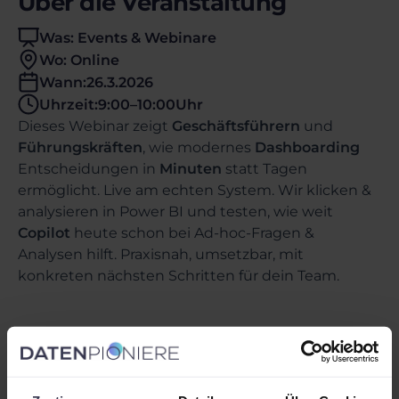
Über die Veranstaltung
Was: Events & Webinare
Wo: Online
Wann:
26.3.2026
Uhrzeit:
9:00
–
10:00
Uhr
Dieses Webinar zeigt
Geschäftsführern
und
Führungskräften
, wie modernes
Dashboarding
Entscheidungen in
Minuten
statt Tagen
ermöglicht. Live am echten System. Wir klicken &
analysieren in Power BI und testen, wie weit
Copilot
heute schon bei Ad-hoc-Fragen &
Analysen hilft. Praxisnah, umsetzbar, mit
konkreten nächsten Schritten für dein Team.