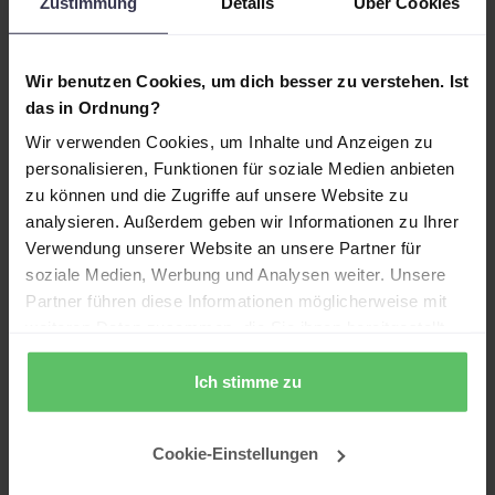
Zustimmung
Details
Über Cookies
Deine Speaker
Wir benutzen Cookies, um dich besser zu verstehen. Ist
das in Ordnung?
Wir verwenden Cookies, um Inhalte und Anzeigen zu
personalisieren, Funktionen für soziale Medien anbieten
Dennis Hoffstädte
zu können und die Zugriffe auf unsere Website zu
analysieren. Außerdem geben wir Informationen zu Ihrer
Verwendung unserer Website an unsere Partner für
soziale Medien, Werbung und Analysen weiter. Unsere
Partner führen diese Informationen möglicherweise mit
weiteren Daten zusammen, die Sie ihnen bereitgestellt
Agenda
haben oder die sie im Rahmen Ihrer Nutzung der Dienste
gesammelt haben.
Ich stimme zu
Du siehst, wie du Excel-Berichte durch
zentrale Entscheidungs-Dashboards mit
Cookie-Einstellungen
Power BI ersetzt.