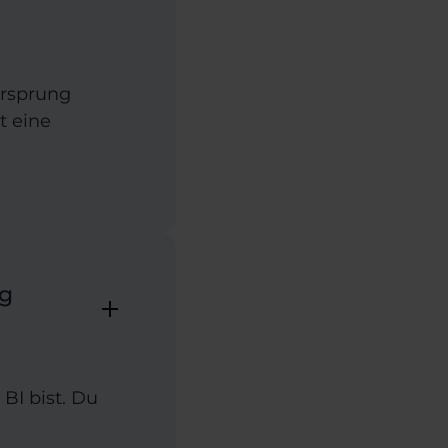
orsprung
t eine
ng
BI bist. Du