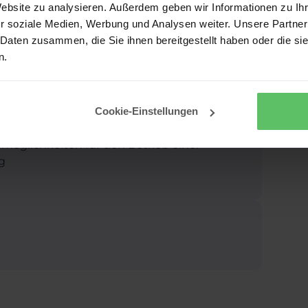
Detail. Wir schauen uns unterschiedliche
Website zu analysieren. Außerdem geben wir Informationen zu I
r soziale Medien, Werbung und Analysen weiter. Unsere Partner
 Daten zusammen, die Sie ihnen bereitgestellt haben oder die s
n.
art 3
Cookie-Einstellungen
te auf dem Power BI Service und erklären
smöglichkeiten für den Betrieb einer
g