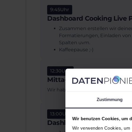
9:45
Uhr
Dashboard Cooking Live P
Zusammen erstellen wir deinen 
Formatierungen, Einladen von
Spalten uvm.
Kaffeepause ;-)
12:30
Uhr
Mittagspause
Wir haben uns die Mittagspause red
Zustimmung
13:00
Uhr
Wir benutzen Cookies, um di
Dashboard Cooking Live P
Wir verwenden Cookies, um I