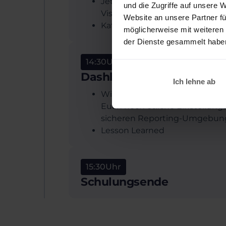
Jetzt geht es schon tiefer ins 
und die Zugriffe auf unsere 
Visuals und Diagramme an
Website an unsere Partner fü
Kaffeepause ;-)
möglicherweise mit weiteren
der Dienste gesammelt habe
14:30
Uhr
Dashboard Cooking Live P
Ich lehne ab
Wir veröffentlichen die Berich
Euch noch etliche Einstellung
sicheren Reporting-Umgebun
Lesson Learned
15:30
Uhr
Schulungsende