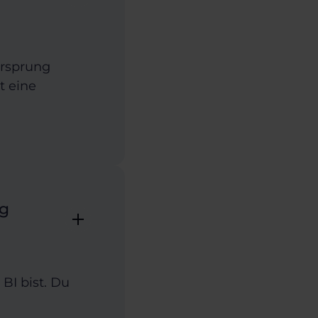
orsprung
t eine
ng
BI bist. Du