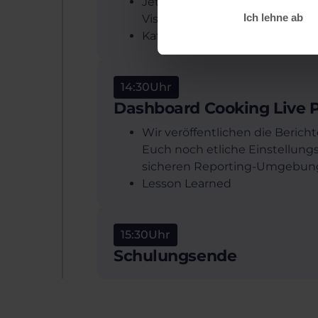
Jetzt geht es schon tiefer ins 
Ich lehne ab
Visuals und Diagramme an
Kaffeepause ;-)
14:30
Uhr
Dashboard Cooking Live P
Wir veröffentlichen die Berich
Euch noch etliche Einstellung
sicheren Reporting-Umgebun
Lesson Learned
15:30
Uhr
Schulungsende