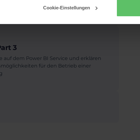
Detail. Wir schauen uns unterschiedliche
Cookie-Einstellungen
art 3
te auf dem Power BI Service und erklären
smöglichkeiten für den Betrieb einer
g