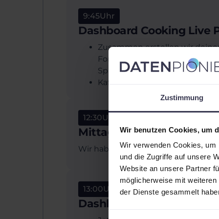
9:45
Uhr
Dashboard Cooking Live P
Zusammen erstellen wir deinen 
Formatierungen, Einladen von
Spalten uvm.
Kaffeepause ;-)
Zustimmung
12:30
Uhr
Wir benutzen Cookies, um di
Mittagspause
Wir verwenden Cookies, um I
Wir haben uns die Mittagspause red
und die Zugriffe auf unsere 
Website an unsere Partner fü
möglicherweise mit weiteren
13:00
Uhr
der Dienste gesammelt habe
Dashboard Cooking Live P