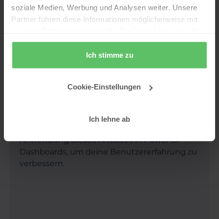
Visualisierung von Napoleons
soziale Medien, Werbung und Analysen weiter. Unsere
Russlandfeldzug illustriert die Macht von
Partner führen diese Informationen möglicherweise mit
Visualisierungen.
weiteren Daten zusammen, die Sie ihnen bereitgestellt
haben oder die sie im Rahmen Ihrer Nutzung der Dienste
gesammelt haben.
Ich stimme zu
Cookie-Einstellungen
Der Netflix-Effekt in Dashboards
Ich lehne ab
Das Shneiderman-Mantra und die
Anwendung dieses Ansatzes in Power BI-
Dashboards, um deine Benutzererfahrung zu
verbessern.