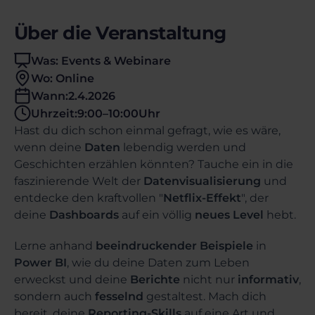
Über die Veranstaltung
Was: Events & Webinare
Wo: Online
Wann:
2.4.2026
Uhrzeit:
9:00
–
10:00
Uhr
Hast du dich schon einmal gefragt, wie es wäre,
wenn deine
Daten
lebendig werden und
Geschichten erzählen könnten? Tauche ein in die
faszinierende Welt der
Datenvisualisierung
und
entdecke den kraftvollen "
Netflix-Effekt
", der
deine
Dashboards
auf ein völlig
neues Level
hebt.
Lerne anhand
beeindruckender Beispiele
in
Power BI
, wie du deine Daten zum Leben
erweckst und deine
Berichte
nicht nur
informativ
,
sondern auch
fesselnd
gestaltest. Mach dich
bereit, deine
Reporting-Skills
auf eine Art und