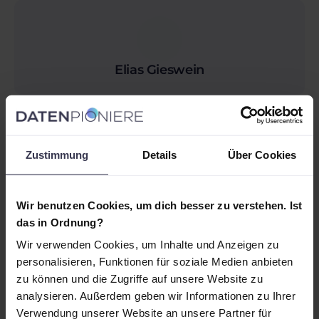
Elias Gieswein
Zustimmung
Details
Über Cookies
Agenda
Wir benutzen Cookies, um dich besser zu verstehen. Ist
Datenvisualisierung & Storytelling -
das in Ordnung?
WHY
Wir verwenden Cookies, um Inhalte und Anzeigen zu
Datenvisualisierung hilft, komplexe
personalisieren, Funktionen für soziale Medien anbieten
Informationen auf einfache Weise zu
zu können und die Zugriffe auf unsere Website zu
kommunizieren und Entscheidungen zu
analysieren. Außerdem geben wir Informationen zu Ihrer
treffen. Historische Beispiele wie die
Verwendung unserer Website an unsere Partner für