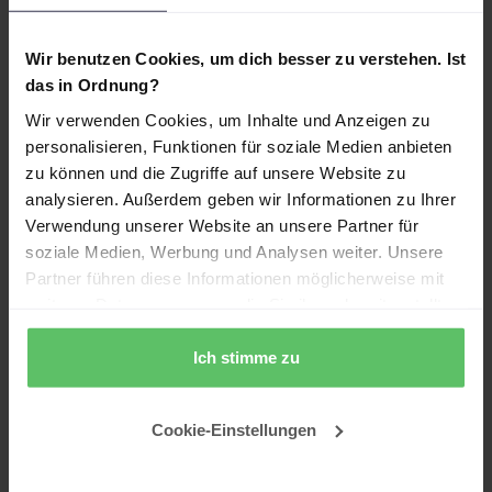
Mit Live-Demo. Mit Blueprint. Ohne
Marketinggeblubber.
Wir benutzen Cookies, um dich besser zu verstehen. Ist
das in Ordnung?
Für wen ist dieses Webinar gedacht?
Wir verwenden Cookies, um Inhalte und Anzeigen zu
CFOs, Controller, BI-Leiter, die ihre Reports
personalisieren, Funktionen für soziale Medien anbieten
automatisieren und
zu können und die Zugriffe auf unsere Website zu
Entscheidungsgeschwindigkeit erhöhen
analysieren. Außerdem geben wir Informationen zu Ihrer
wollen
Verwendung unserer Website an unsere Partner für
CIOs & Data Engineers, die eine zentrale,
soziale Medien, Werbung und Analysen weiter. Unsere
skalierbare Datenarchitektur ohne
Partner führen diese Informationen möglicherweise mit
Wildwuchs etablieren müssen
weiteren Daten zusammen, die Sie ihnen bereitgestellt
Unternehmen mit fragmentierter BI-
haben oder die sie im Rahmen Ihrer Nutzung der Dienste
Landschaft, die schnelle Wirkung und sichere
gesammelt haben.
Ich stimme zu
Investitionen brauchen
Cookie-Einstellungen