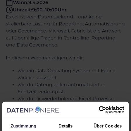
Wann:
9.4.2026
Uhrzeit:
9:00
–
10:00
Uhr
Excel ist kein Datenbackend – und keine
skalierbare Lösung für Reporting, Automatisierung
oder Governance. Microsoft Fabric ist die Antwort
auf überfällige Fragen in Controlling, Reporting
und Data Governance.
In diesem Webinar zeigen wir dir:
wie ein Data Operating System mit Fabric
wirklich aussieht
wie du Datenquellen automatisiert in
Echtzeit verknüpfst
wie du dir wiederholende Excel-Prozesse
eliminierst
wie du den Modern Data Stack mit OneLake,
Notebooks undPower BI orchestrierst – auf
Zustimmung
Details
Über Cookies
einer Plattform, in Wochen statt Monaten