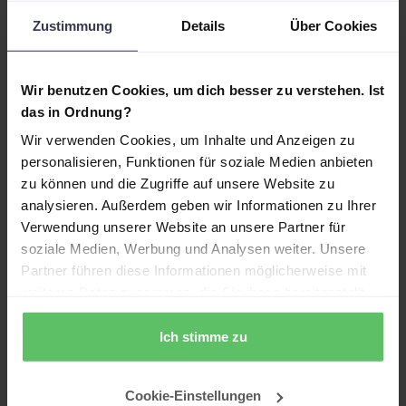
konkrete Schritte, wie du Legacy-Tools sauber
Zustimmung
Details
Über Cookies
ablöst – von der Analyse über die Transformation
bis zum Go-Live.
Wir benutzen Cookies, um dich besser zu verstehen. Ist
Relevanz für dich:
das in Ordnung?
Dieses Webinar ist ideal für dich, wenn du als IT-
Wir verwenden Cookies, um Inhalte und Anzeigen zu
oder Controlling-Verantwortlicher in einem
personalisieren, Funktionen für soziale Medien anbieten
Unternehmen mit komplexer Reporting-
zu können und die Zugriffe auf unsere Website zu
Landschaft arbeitest und einen klaren, risikoarmen
analysieren. Außerdem geben wir Informationen zu Ihrer
Weg suchst, um alte Systeme abzulösen und eine
Verwendung unserer Website an unsere Partner für
zukunftsfähige Power-BI-Plattform aufzubauen.
soziale Medien, Werbung und Analysen weiter. Unsere
Partner führen diese Informationen möglicherweise mit
weiteren Daten zusammen, die Sie ihnen bereitgestellt
haben oder die sie im Rahmen Ihrer Nutzung der Dienste
gesammelt haben.
Ich stimme zu
Cookie-Einstellungen