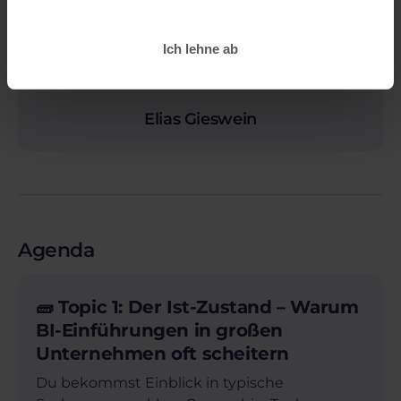
Deine Speaker
Ich lehne ab
Elias Gieswein
Agenda
🧱 Topic 1: Der Ist-Zustand – Warum
BI-Einführungen in großen
Unternehmen oft scheitern
Du bekommst Einblick in typische