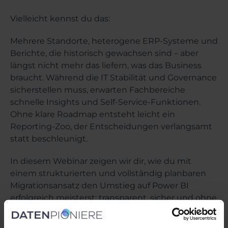
Vielleicht kennst du das:
Mehrere Standorte, heterogene ERP-Systeme und
Berichte, die historisch gewachsen sind – aber
längst nicht mehr das liefern, was das Business
braucht. Während die IT Stabilität und Governance
sicherstellen muss, erwarten Fachbereiche
schnelle Insights und Self-Service-Funktionen.
Ohne klare Roadmap entsteht leicht ein
Reporting-Zoo, der Entscheidungen verlangsamt
statt beschleunigt.
In diesem Webinar zeigen wir dir, wie du mit
einem strukturierten und vollständig planbaren
Migrationsansatz den Umstieg auf Power BI
erfolgreich meisterst: transparent, sicher und ohne
böse Überraschungen. Wir sprechen über typische
Fallstricke, bewährte Vorgehensmodelle und