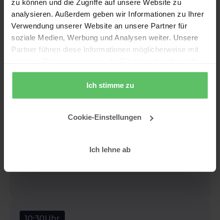
zu können und die Zugriffe auf unsere Website zu
Begrüßung & Organisatorisches
analysieren. Außerdem geben wir Informationen zu Ihrer
Kennenlernen und Motivation
Verwendung unserer Website an unsere Partner für
Technik Check/Run
soziale Medien, Werbung und Analysen weiter. Unsere
Partner führen diese Informationen möglicherweise mit
weiteren Daten zusammen, die Sie ihnen bereitgestellt
9:00
Uhr
haben oder die sie im Rahmen Ihrer Nutzung der Dienste
Fabric Pre Cooking
gesammelt haben.
Ich stimme zu
Gemeinsam lernen wir die Basics in MS Fabric
kennen.
Cookie-Einstellungen
Was ist ein Lakehouse oder Fabric
Workspace?
Ich lehne ab
Wofür sind Data Factory und Data
Pipelines?
10:30
Uhr