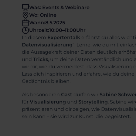
Was: Events & Webinare
Wo: Online
Wann:
8.5.2025
Uhrzeit:
10:00
–
11:00
Uhr
In diesem
Expertentalk
erfährst du alles wicht
Datenvisualisierung
“. Lerne, wie du mit einfa
die Aussagekraft deiner Daten deutlich erhöhst
und
Tricks
, um deine Daten verständlich und
wir dir, wie du vermeidest, dass Visualisierung
Lass dich inspirieren und erfahre, wie du dein
Gedächtnis bleiben.
Als besonderen
Gast
dürfen wir
Sabine Schwe
für
Visualisierung
und
Storytelling
. Sabine wir
präsentieren und dir zeigen, wie Datenvisualis
sein kann – sie wird zur Kunst, die begeistert.