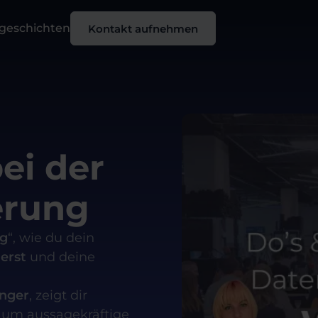
sgeschichten
Kontakt aufnehmen
ei der
erung
ng
“, wie du dein
erst
und deine
nger
, zeigt dir
, um aussagekräftige