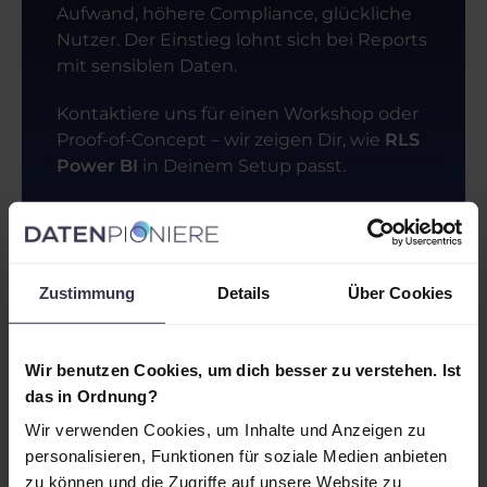
Aufwand, höhere Compliance, glückliche
Nutzer. Der Einstieg lohnt sich bei Reports
mit sensiblen Daten.
Kontaktiere uns für einen Workshop oder
Proof-of-Concept – wir zeigen Dir, wie
RLS
Power BI
in Deinem Setup passt.
So können wir Dich
Zustimmung
Details
Über Cookies
unterstützen
Power BI Einführung: Guide &
Wir benutzen Cookies, um dich besser zu verstehen. Ist
Pakete
das in Ordnung?
Wir verwenden Cookies, um Inhalte und Anzeigen zu
Power BI Beratung:
Dashboards, Reporting, ROI
personalisieren, Funktionen für soziale Medien anbieten
zu können und die Zugriffe auf unsere Website zu