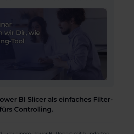
inar
 wir Dir, wie
ing-Tool
er BI Slicer als einfaches Filter-
fürs Controlling.
t du vor einem Power BI-Report mit hunderten