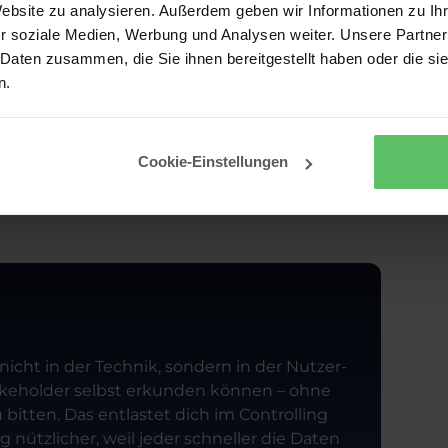
u die Auswahl wiederholen musst. Das spart
Website zu analysieren. Außerdem geben wir Informationen zu I
r soziale Medien, Werbung und Analysen weiter. Unsere Partner
 Daten zusammen, die Sie ihnen bereitgestellt haben oder die s
 nicht
n.
onen wie Zeiten, Orte, Abteilungen oder
etriken stoßen sie an ihre Grenzen
– dafür
der oder tiefe Drill-down-Funktionen sind
Cookie-Einstellungen
 klassischen Controlling-Reports reichen Slicer
nicht in der Technik, sondern in der Nutzer-
takeholder selbst erkunden können – ohne
 bitten. Das entlastet dich im Controlling
 nützlicher, weil jeder schneller die Daten