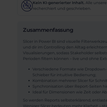
Kein KI-generierter Inhalt.
Alle unsere
recherchiert und geschrieben.
Zusammenfassung
Slicer in Power BI sind visuelle Filterwerkz
und dir im Controlling den Alltag erleichter
Visualisierungen, sodass Stakeholder selb
Perioden filtern können – live und ohne Ext
Verschiedene Formate wie Dropdown-L
Schieber für intuitive Bedienung;
Kombination mehrerer Slicer für Schn
Synchronisation über Report-Seiten hi
Ideal für Dimensionen wie Zeit oder Ab
So werden Reports selbsterklärend, entlast
Weniger Slicer bedeuten mehr Klarheit – sta