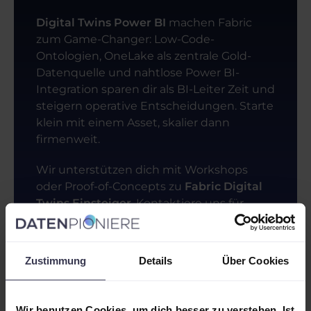
Digital Twins Power BI
machen Fabric
zum Game-Changer: Low-Code-
Ontologien, OneLake als zentrale Gold-
Datenquelle und nahtlose Power BI-
Integration sparen dir als BI-Leiter Zeit und
steigern operative Entscheidungen. Starte
klein mit einem Asset, skalier dann
firmenweit.
Wir unterstützen dich mit Workshops
oder Proof-of-Concepts zu
Fabric Digital
Twins Einsteiger
. Kontaktiere uns für
deinen ersten Schritt.
Zustimmung
Details
Über Cookies
So können wir Dich
unterstützen
Wir benutzen Cookies, um dich besser zu verstehen. Ist