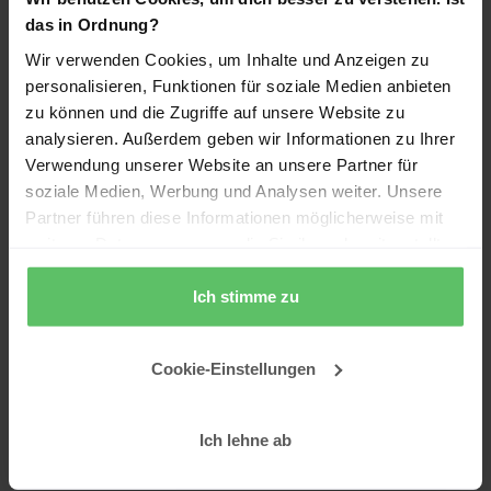
das in Ordnung?
Power BI Einführung: Guide &
Wir verwenden Cookies, um Inhalte und Anzeigen zu
Pakete
personalisieren, Funktionen für soziale Medien anbieten
zu können und die Zugriffe auf unsere Website zu
Power BI Schulung: Praxisnah &
analysieren. Außerdem geben wir Informationen zu Ihrer
direkt umsetzbar
Verwendung unserer Website an unsere Partner für
soziale Medien, Werbung und Analysen weiter. Unsere
Power BI Beratung:
Partner führen diese Informationen möglicherweise mit
Dashboards, Reporting, ROI
weiteren Daten zusammen, die Sie ihnen bereitgestellt
haben oder die sie im Rahmen Ihrer Nutzung der Dienste
gesammelt haben.
Ich stimme zu
Häufige Fragen
Cookie-Einstellungen
Wann lohnt sich ein Digital Twin in
Power BI statt eines klassischen
Ich lehne ab
Datenmodells?